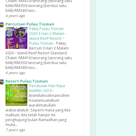
Chalet: RM410/seorang (seorang satu
bilik) RM350/seorang (berdua satu
bilik) RM340/seo...
6 years ago
Percutian Pulau Tioman
Pakej Pulau Tioman
2020 3 Hari 2 Malam -
Island Reef Resort ~
Pulau Tioman
-
Pakej
Bercuti 3 Hari 2 Malam
2020 - Island Reef Resort Standard
Chalet: RM410/seorang (seorang satu
bilik) RM350/seorang (berdua satu
bilik) RM340/seo...
6 years ago
Resort Pulau Tioman
Perutusan Hari Raya
Aidilfitri 2019
-
Bismillahirahmanirahim
Assalamualaikum
warahmatullahi
wabarakatuh. Seperti mana yang kita
maklum, kita telah hampir ke
penghujung bulan Ramadhan yang
mulia...
7 years ago