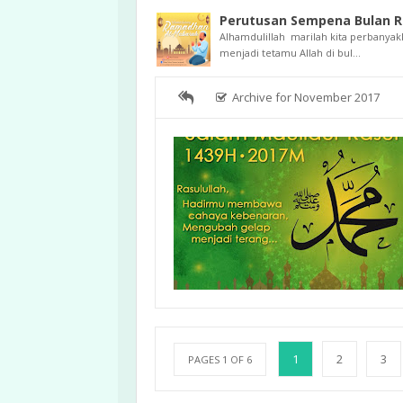
Perutusan Sempena Bulan 
Alhamdulillah marilah kita perbanyak
menjadi tetamu Allah di bul...
Archive for November 2017
1
2
3
PAGES 1 OF 6