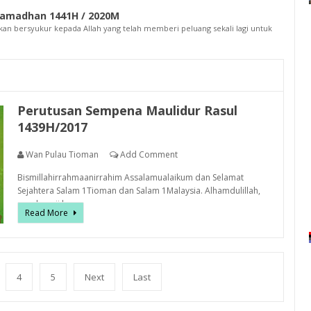
Ramadhan 1441H / 2020M
kan bersyukur kepada Allah yang telah memberi peluang sekali lagi untuk
Perutusan Sempena Maulidur Rasul
1439H/2017
Wan Pulau Tioman
Add Comment
Bismillahirrahmaanirrahim Assalamualaikum dan Selamat
Sejahtera Salam 1Tioman dan Salam 1Malaysia. Alhamdulillah,
segala puji b...
Read More
4
5
Next
Last