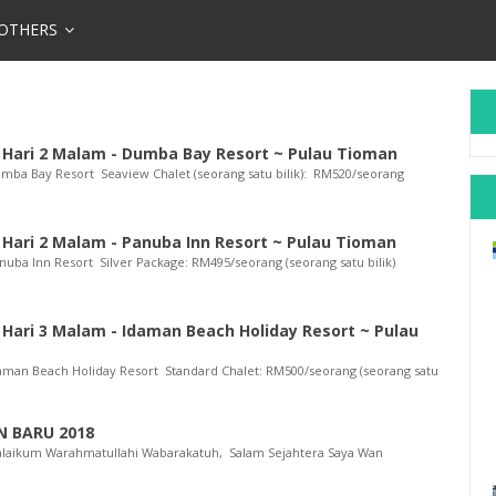
OTHERS
3 Hari 2 Malam - Dumba Bay Resort ~ Pulau Tioman
Dumba Bay Resort Seaview Chalet (seorang satu bilik): RM520/seorang
 Hari 2 Malam - Panuba Inn Resort ~ Pulau Tioman
anuba Inn Resort Silver Package: RM495/seorang (seorang satu bilik)
 Hari 3 Malam - Idaman Beach Holiday Resort ~ Pulau
Idaman Beach Holiday Resort Standard Chalet: RM500/seorang (seorang satu
 BARU 2018
alaikum Warahmatullahi Wabarakatuh, Salam Sejahtera Saya Wan