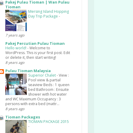
Pakej Pulau Tioman | Wan Pulau
Tioman
Mersing Island Hopping
Day Trip Package
-
7 years ago
Pakej Percutian Pulau Tioman
Hello world!
-
Welcome to
WordPress. This is your first post. Edit
or delete it, then start writing!
8 years ago
Pulau Tioman Malaysia
Superior Chalet
-
View :
Pool view & partial
seaview Beds : 1 queen
bed Bathroom : Ensuite
shower with hot water
and WC Maximum Occupancy : 3
persons with extra bed (mattr...
8 years ago
Tioman Packages
TIOMAN PACKAGE 2015
-