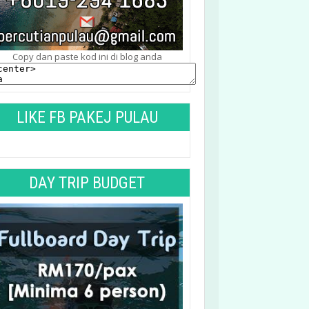
Copy dan paste kod ini di blog anda
LIKE FB PAKEJ PULAU
TIOMAN
DAY TRIP BUDGET