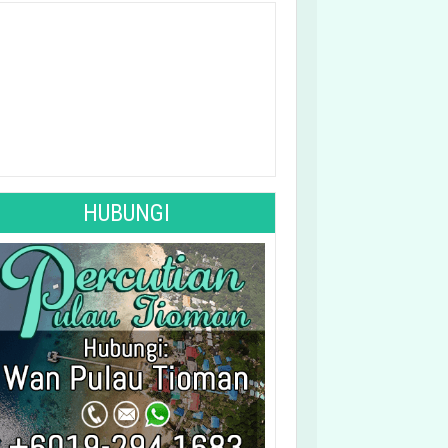
See 10-Day Forecast
HUBUNGI