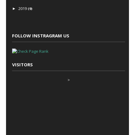
2019
►
(9)
2018
►
(6)
2017
►
(8)
FOLLOW INSTRAGRAM US
2016
►
(1)
2014
►
(1)
VISITORS
>