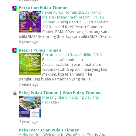
Percutian Pulau Tioman
Pakej Pulau Tioman 2020 3 Hari 2
Malam - Island Reef Resort ~ Pulau
Tioman
-
Pakej Bercuti 3 Hari 2 Malam
2020 - Island Reef Resort Standard
Chalet: RM410/seorang (seorang satu
bilik) RM350/seorang (berdua satu bilik) RM340/seo...
6 years ago
Resort Pulau Tioman
Perutusan Hari Raya Aidilfitri 2019
-
Bismillahirahmanirahim
Assalamualaikum warahmatullahi
wabarakatuh. Seperti mana yang kita
maklum, kita telah hampir ke
penghujung bulan Ramadhan yang mulia...
7 years ago
Pakej Pulau Tioman | Wan Pulau Tioman
Mersing Island Hopping Day Trip
Package
-
7 years ago
Pakej Percutian Pulau Tioman
Hello world!
-
Welcome to WordPress. This is your