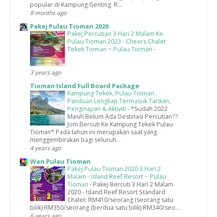
popular di Kampung Genting. R...
8 months ago
Pakej Pulau Tioman 2020
Pakej Percutian 3 Hari 2 Malam Ke
Pulau Tioman 2023 - Cheers Chalet
Tekek Tioman ~ Pulau Tioman
-
3 years ago
Tioman Island Full Board Package
Kampung Tekek, Pulau Tioman :
Panduan Lengkap Termasuk Tarikan,
Penginapan & Aktiviti
-
*Sudah 2022
Masih Belum Ada Destinasi Percutian??
Jom Bercuti Ke Kampung Tekek Pulau
Tioman* Pada tahun ini merupakan saat yang
menggembirakan bagi seluruh...
4 years ago
Wan Pulau Tioman
Pakej Pulau Tioman 2020 3 Hari 2
Malam - Island Reef Resort ~ Pulau
Tioman
-
Pakej Bercuti 3 Hari 2 Malam
2020 - Island Reef Resort Standard
Chalet: RM410/seorang (seorang satu
bilik) RM350/seorang (berdua satu bilik) RM340/seo...
6 years ago