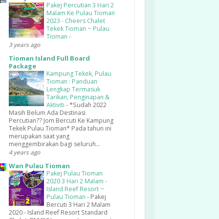
Pakej Percutian 3 Hari 2
Malam Ke Pulau Tioman
2023 - Cheers Chalet
Tekek Tioman ~ Pulau
Tioman
-
3 years ago
Tioman Island Full Board
Package
Kampung Tekek, Pulau
Tioman : Panduan
Lengkap Termasuk
Tarikan, Penginapan &
Aktiviti
-
*Sudah 2022
Masih Belum Ada Destinasi
Percutian?? Jom Bercuti Ke Kampung
Tekek Pulau Tioman* Pada tahun ini
merupakan saat yang
menggembirakan bagi seluruh...
4 years ago
Wan Pulau Tioman
Pakej Pulau Tioman
2020 3 Hari 2 Malam -
Island Reef Resort ~
Pulau Tioman
-
Pakej
Bercuti 3 Hari 2 Malam
2020 - Island Reef Resort Standard