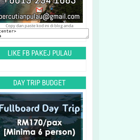
Copy dan paste kod ini di blog anda
LIKE FB PAKEJ PULAU
TIOMAN
DAY TRIP BUDGET