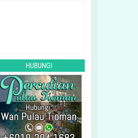
See 10-Day Forecast
HUBUNGI