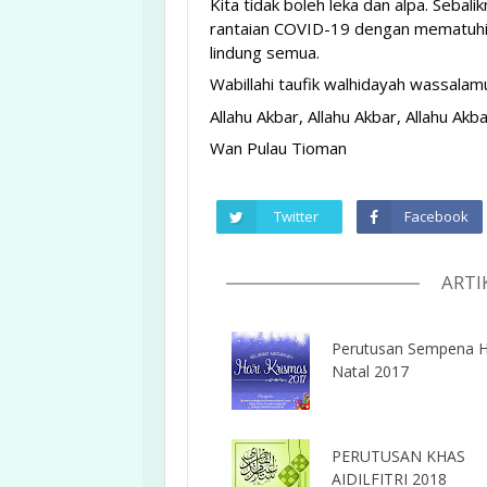
Kita tidak boleh leka dan alpa. Sebal
rantaian COVID-19 dengan mematuhi se
lindung semua.
Wabillahi taufik walhidayah wassala
Allahu Akbar, Allahu Akbar, Allahu Akba
Wan Pulau Tioman
Twitter
Facebook
ARTI
Perutusan Sempena H
Natal 2017
PERUTUSAN KHAS
AIDILFITRI 2018