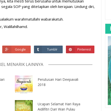
iknya, kita mesti terus berusaha untuk memutuskan 
gala SOP yang ditetapkan oleh kerajaan. Lindung diri, 
mualaikum warahmatullahi wabarakatuh.
r, Walillahilhamd.
Google
Tumblr
Pinterest
KEL MENARIK LAINNYA
ari
Perutusan Hari Deepavali
2018
Ucapan Selamat Hari Raya
Aidilfitri Dari Wan Pulau