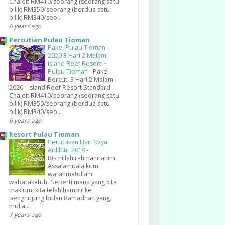
Chalet: RM410/seorang (seorang satu
bilik) RM350/seorang (berdua satu
bilik) RM340/seo...
6 years ago
Percutian Pulau Tioman
Pakej Pulau Tioman
2020 3 Hari 2 Malam -
Island Reef Resort ~
Pulau Tioman
-
Pakej
Bercuti 3 Hari 2 Malam
2020 - Island Reef Resort Standard
Chalet: RM410/seorang (seorang satu
bilik) RM350/seorang (berdua satu
bilik) RM340/seo...
6 years ago
Resort Pulau Tioman
Perutusan Hari Raya
Aidilfitri 2019
-
Bismillahirahmanirahim
Assalamualaikum
warahmatullahi
wabarakatuh. Seperti mana yang kita
maklum, kita telah hampir ke
penghujung bulan Ramadhan yang
mulia...
7 years ago