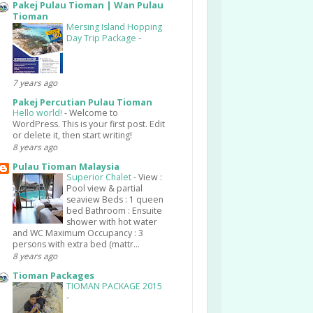
Pakej Pulau Tioman | Wan Pulau
Tioman
Mersing Island Hopping
Day Trip Package
-
7 years ago
Pakej Percutian Pulau Tioman
Hello world!
-
Welcome to
WordPress. This is your first post. Edit
or delete it, then start writing!
8 years ago
Pulau Tioman Malaysia
Superior Chalet
-
View :
Pool view & partial
seaview Beds : 1 queen
bed Bathroom : Ensuite
shower with hot water
and WC Maximum Occupancy : 3
persons with extra bed (mattr...
8 years ago
Tioman Packages
TIOMAN PACKAGE 2015
-