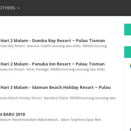
OTHERS
3 Hari 2 Malam - Dumba Bay Resort ~ Pulau Tioman
Dumba Bay Resort Seaview Chalet (seorang satu bilik): RM520/seorang
 Hari 2 Malam - Panuba Inn Resort ~ Pulau Tioman
anuba Inn Resort Silver Package: RM495/seorang (seorang satu bilik)
 Hari 3 Malam - Idaman Beach Holiday Resort ~ Pulau
Idaman Beach Holiday Resort Standard Chalet: RM500/seorang (seorang satu
 BARU 2018
alaikum Warahmatullahi Wabarakatuh, Salam Sejahtera Saya Wan