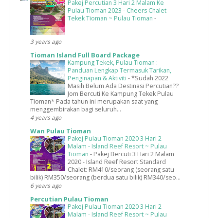
Pakej Percutian 3 Hari 2 Malam Ke
Pulau Tioman 2023 - Cheers Chalet
Tekek Tioman ~ Pulau Tioman
-
3 years ago
Tioman Island Full Board Package
Kampung Tekek, Pulau Tioman :
Panduan Lengkap Termasuk Tarikan,
Penginapan & Aktiviti
-
*Sudah 2022
Masih Belum Ada Destinasi Percutian??
Jom Bercuti Ke Kampung Tekek Pulau
Tioman* Pada tahun ini merupakan saat yang
menggembirakan bagi seluruh...
4 years ago
Wan Pulau Tioman
Pakej Pulau Tioman 2020 3 Hari 2
Malam - Island Reef Resort ~ Pulau
Tioman
-
Pakej Bercuti 3 Hari 2 Malam
2020 - Island Reef Resort Standard
Chalet: RM410/seorang (seorang satu
bilik) RM350/seorang (berdua satu bilik) RM340/seo...
6 years ago
Percutian Pulau Tioman
Pakej Pulau Tioman 2020 3 Hari 2
Malam - Island Reef Resort ~ Pulau