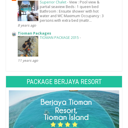
Superior Chalet
-
View : Pool view &
partial seaview Beds : 1 queen bed
Bathroom : Ensuite shower with hot
water and WC Maximum Occupancy : 3
persons with extra bed (mattr...
8 years ago
Tioman Packages
TIOMAN PACKAGE 2015
-
11 years ago
PACKAGE BERJAYA RESORT