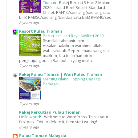
Tioman
-
Pakej Bercuti 3 Hari 2 Malam
2020 - Island Reef Resort Standard
Chalet: RM410/seorang (seorang satu
bilik) RM350/seorang (berdua satu bilik) RM340/seo...
6 years ago
Resort Pulau Tioman
Perutusan Hari Raya Aidilfitri 2019
-
Bismillahirahmanirahim
Assalamualaikum warahmatullahi
wabarakatuh. Seperti mana yang kita
maklum, kita telah hampir ke
penghujung bulan Ramadhan yang mulia...
7 years ago
Pakej Pulau Tioman | Wan Pulau Tioman
Mersing Island Hopping Day Trip
Package
-
7 years ago
Pakej Percutian Pulau Tioman
Hello world!
-
Welcome to WordPress. This is your
first post. Edit or delete it, then start writing!
8 years ago
Pulau Tioman Malaysia