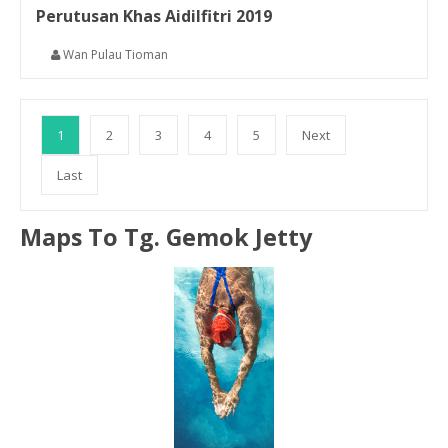
Perutusan Khas Aidilfitri 2019
Wan Pulau Tioman
1
2
3
4
5
Next
Last
Maps To Tg. Gemok Jetty