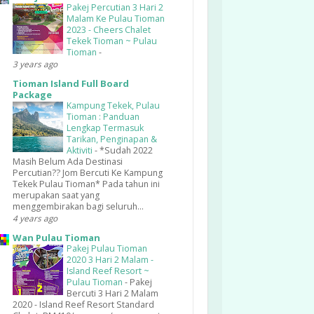
Pakej Percutian 3 Hari 2
Malam Ke Pulau Tioman
2023 - Cheers Chalet
Tekek Tioman ~ Pulau
Tioman
-
3 years ago
Tioman Island Full Board
Package
Kampung Tekek, Pulau
Tioman : Panduan
Lengkap Termasuk
Tarikan, Penginapan &
Aktiviti
-
*Sudah 2022
Masih Belum Ada Destinasi
Percutian?? Jom Bercuti Ke Kampung
Tekek Pulau Tioman* Pada tahun ini
merupakan saat yang
menggembirakan bagi seluruh...
4 years ago
Wan Pulau Tioman
Pakej Pulau Tioman
2020 3 Hari 2 Malam -
Island Reef Resort ~
Pulau Tioman
-
Pakej
Bercuti 3 Hari 2 Malam
2020 - Island Reef Resort Standard