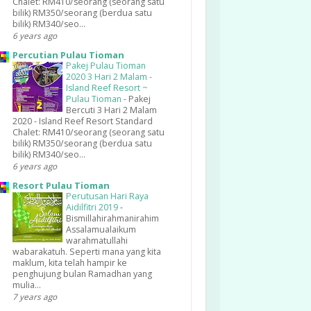
Chalet: RM410/seorang (seorang satu
bilik) RM350/seorang (berdua satu
bilik) RM340/seo...
6 years ago
Percutian Pulau Tioman
Pakej Pulau Tioman
2020 3 Hari 2 Malam -
Island Reef Resort ~
Pulau Tioman
-
Pakej
Bercuti 3 Hari 2 Malam
2020 - Island Reef Resort Standard
Chalet: RM410/seorang (seorang satu
bilik) RM350/seorang (berdua satu
bilik) RM340/seo...
6 years ago
Resort Pulau Tioman
Perutusan Hari Raya
Aidilfitri 2019
-
Bismillahirahmanirahim
Assalamualaikum
warahmatullahi
wabarakatuh. Seperti mana yang kita
maklum, kita telah hampir ke
penghujung bulan Ramadhan yang
mulia...
7 years ago