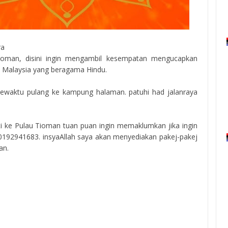
ra
ioman, disini ingin mengambil kesempatan mengucapkan
t Malaysia yang beragama Hindu.
sewaktu pulang ke kampung halaman. patuhi had jalanraya
i ke Pulau Tioman tuan puan ingin memaklumkan jika ingin
 0192941683. insyaAllah saya akan menyediakan pakej-pakej
an.