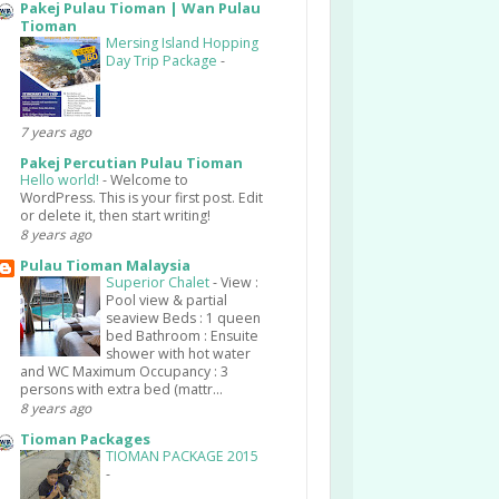
Pakej Pulau Tioman | Wan Pulau
Tioman
Mersing Island Hopping
Day Trip Package
-
7 years ago
Pakej Percutian Pulau Tioman
Hello world!
-
Welcome to
WordPress. This is your first post. Edit
or delete it, then start writing!
8 years ago
Pulau Tioman Malaysia
Superior Chalet
-
View :
Pool view & partial
seaview Beds : 1 queen
bed Bathroom : Ensuite
shower with hot water
and WC Maximum Occupancy : 3
persons with extra bed (mattr...
8 years ago
Tioman Packages
TIOMAN PACKAGE 2015
-