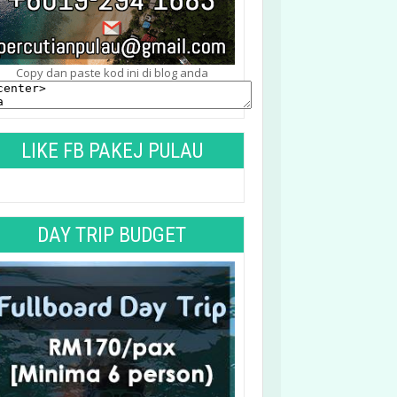
Copy dan paste kod ini di blog anda
LIKE FB PAKEJ PULAU
TIOMAN
DAY TRIP BUDGET