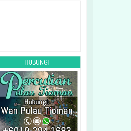
See 10-Day Forecast
HUBUNGI