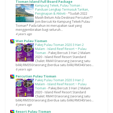
Tioman Island Full Board Package
Kampung Tekek, Pulau Tioman :
Panduan Lengkap Termasuk Tarikan,
Penginapan & Aktiviti
-
*Sudah 2022
Masih Belum Ada Destinasi Percutian??
Jom Bercuti Ke Kampung Tekek Pulau
Tioman* Pada tahun ini merupakan saat yang
menggembirakan bagi seluruh...
4 years ago
Wan Pulau Tioman
Pakej Pulau Tioman 2020 3 Hari 2
Malam - Island Reef Resort ~ Pulau
Tioman
-
Pakej Bercuti 3 Hari 2 Malam
2020 - Island Reef Resort Standard
Chalet: RM410/seorang (seorang satu
bilik) RM350/seorang (berdua satu bilik) RM340/seo...
6 years ago
Percutian Pulau Tioman
Pakej Pulau Tioman 2020 3 Hari 2
Malam - Island Reef Resort ~ Pulau
Tioman
-
Pakej Bercuti 3 Hari 2 Malam
2020 - Island Reef Resort Standard
Chalet: RM410/seorang (seorang satu
bilik) RM350/seorang (berdua satu bilik) RM340/seo...
6 years ago
Resort Pulau Tioman