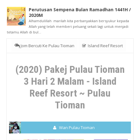
Perutusan Sempena Bulan Ramadhan 1441H /
2020M
Alhamdulillah marilah kita perbanyakkan bersyukur kepada
Allah yang telah memberi peluang sekali lagi untuk menjadi
tetamu Allah di bul...
Jom Bercuti Ke Pulau Tioman
Island Reef Resort
Pakej Pulau Tioman 2020
(2020) Pakej Pulau Tioman 3 Hari
(2020) Pakej Pulau Tioman
2 Malam - Island Reef Resort ~ Pulau Tioman
3 Hari 2 Malam - Island
Reef Resort ~ Pulau
Tioman
Wan Pulau Tioman