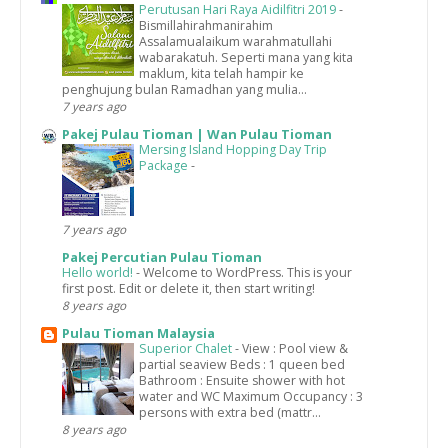
Perutusan Hari Raya Aidilfitri 2019
-
Bismillahirahmanirahim
Assalamualaikum warahmatullahi
wabarakatuh. Seperti mana yang kita
maklum, kita telah hampir ke
penghujung bulan Ramadhan yang mulia...
7 years ago
Pakej Pulau Tioman | Wan Pulau Tioman
Mersing Island Hopping Day Trip
Package
-
7 years ago
Pakej Percutian Pulau Tioman
Hello world!
-
Welcome to WordPress. This is your
first post. Edit or delete it, then start writing!
8 years ago
Pulau Tioman Malaysia
Superior Chalet
-
View : Pool view &
partial seaview Beds : 1 queen bed
Bathroom : Ensuite shower with hot
water and WC Maximum Occupancy : 3
persons with extra bed (mattr...
8 years ago