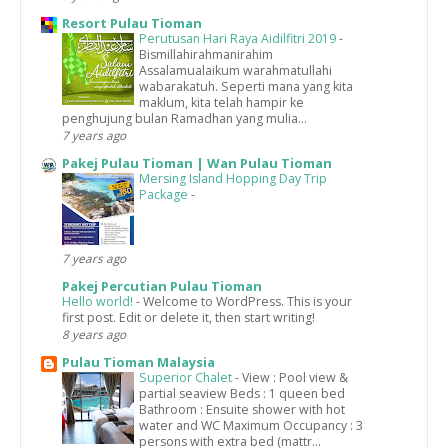
Resort Pulau Tioman
Perutusan Hari Raya Aidilfitri 2019
-
Bismillahirahmanirahim
Assalamualaikum warahmatullahi
wabarakatuh. Seperti mana yang kita
maklum, kita telah hampir ke
penghujung bulan Ramadhan yang mulia...
7 years ago
Pakej Pulau Tioman | Wan Pulau Tioman
Mersing Island Hopping Day Trip
Package
-
7 years ago
Pakej Percutian Pulau Tioman
Hello world!
-
Welcome to WordPress. This is your
first post. Edit or delete it, then start writing!
8 years ago
Pulau Tioman Malaysia
Superior Chalet
-
View : Pool view &
partial seaview Beds : 1 queen bed
Bathroom : Ensuite shower with hot
water and WC Maximum Occupancy : 3
persons with extra bed (mattr...