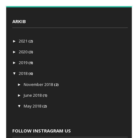
ARKIB
2021
►
(2)
2020
►
(3)
2019
►
(9)
2018
▼
(6)
November 2018
►
(2)
June 2018
►
(1)
May 2018
▼
(2)
Perutusan Nuzul Quran 1439H / 2018M
PERUTUSAN SEMPENA BULAN RAMADHAN 1439H / 2018H
FOLLOW INSTRAGRAM US
February 2018