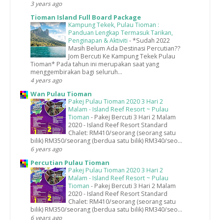
3 years ago
Tioman Island Full Board Package
Kampung Tekek, Pulau Tioman :
Panduan Lengkap Termasuk Tarikan,
Penginapan & Aktiviti
-
*Sudah 2022
Masih Belum Ada Destinasi Percutian??
Jom Bercuti Ke Kampung Tekek Pulau
Tioman* Pada tahun ini merupakan saat yang
menggembirakan bagi seluruh...
4 years ago
Wan Pulau Tioman
Pakej Pulau Tioman 2020 3 Hari 2
Malam - Island Reef Resort ~ Pulau
Tioman
-
Pakej Bercuti 3 Hari 2 Malam
2020 - Island Reef Resort Standard
Chalet: RM410/seorang (seorang satu
bilik) RM350/seorang (berdua satu bilik) RM340/seo...
6 years ago
Percutian Pulau Tioman
Pakej Pulau Tioman 2020 3 Hari 2
Malam - Island Reef Resort ~ Pulau
Tioman
-
Pakej Bercuti 3 Hari 2 Malam
2020 - Island Reef Resort Standard
Chalet: RM410/seorang (seorang satu
bilik) RM350/seorang (berdua satu bilik) RM340/seo...
6 years ago