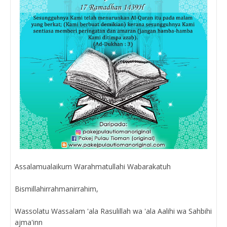
Assalamualaikum Warahmatullahi Wabarakatuh
Bismillahirrahmanirrahim,
Wassolatu Wassalam 'ala Rasulillah wa 'ala Aalihi wa Sahbihi
ajma'inn